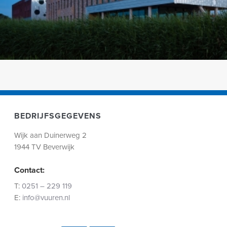
BEDRIJFSGEGEVENS
Wijk aan Duinerweg 2
1944 TV Beverwijk
Contact:
T:
0251 – 229 119
E:
info@vuuren.nl